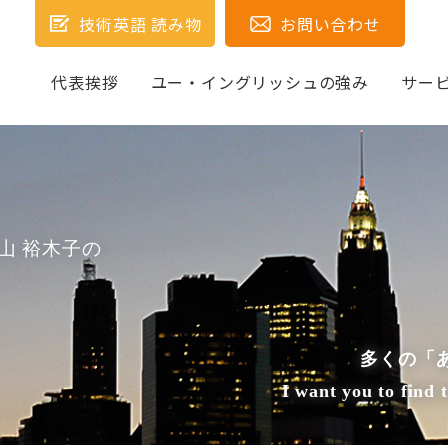
技術英語 読み物
お問い合わせ
代表挨拶
ユー・イングリッシュの強み
サー
山 裕木子の
多くの「
I want you to find 