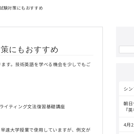
試験対策にもおすすめ
対策にもおすすめ
検
索:
きます。技術英語を学べる機会を少しでもご
シン
朝日
語ライティング文法復習基礎講座
『英
4月
ら早速大学授業で使用していますが、例文が