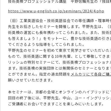
技術英検プロフェッショナル講座 平野信輔先生の『独自
https://www.u-english.co.jp/seminars/2024/4.php
（旧）工業英語協会・技術英語協会での専任講師・理事時
先生をお招きしたセミナーを開催します。平野先生は、（
術英検の運営にも長年携わってこられました。また、技術
も答えましょう！」をモットーに、豊かな技術英語の引き
でくださるような指導をしてこられました。
平野先生のセミナーを初めて東京で見学させていただいた
もので、技術英語に関する10年先輩、として尊敬してき
リッシュの特別セミナーにて、技術英検プロフェッショナ
ます。技術英検の実施団体とは無関係のセミナーとなりま
とができません。指定の過去問題を
メルカリにて各自ご購
願いさせていただきます。
本セミナーは、京都の会場とオンラインのハイブリッドに
回目の終了後には、平野先生、中山、ユー・イングリッシ
ご受講者にお会いできますことを楽しみにいたします。