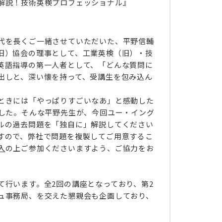
解説！技術英検プロフェッショナル』
代を長くご一緒させていただいた、平野信輔
旧）協会の理事として、工業英検（旧）・技
英語指導の第一人者として、「どんな質問に
出しと、深い懐を持って、受講生を包み込ん
ときには「やっぱりすごいなあ」と感動した
ました。そんな平野先生が、今回ユー・イング
ルの過去問題を「独自に」解説してください
すので、弊社で問題を複製してご用意するこ
入
の上ご参加くださいますよう、ご協力をお
て行います。全2回の講座となっており、第2
ュ事務局、を交えた懇親会も企画しており、