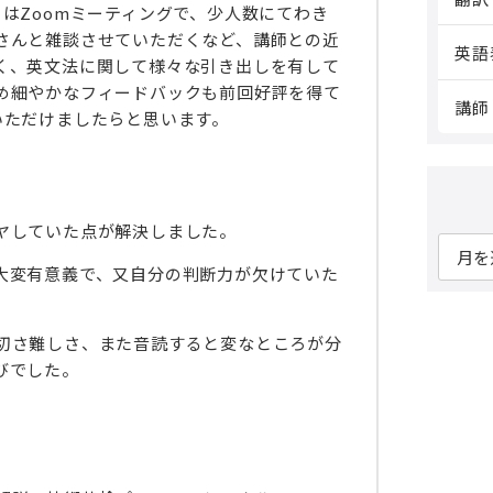
はZoomミーティングで、少人数にてわき
さんと雑談させていただくなど、講師との近
英語
く、英文法に関して様々な引き出しを有して
め細やかなフィードバックも前回好評を得て
講師
いただけましたらと思います。
ヤしていた点が解決しました。
ア
大変有意義で、又自分の判断力が欠けていた
ー
カ
イ
切さ難しさ、また音読すると変なところが分
びでした。
ブ