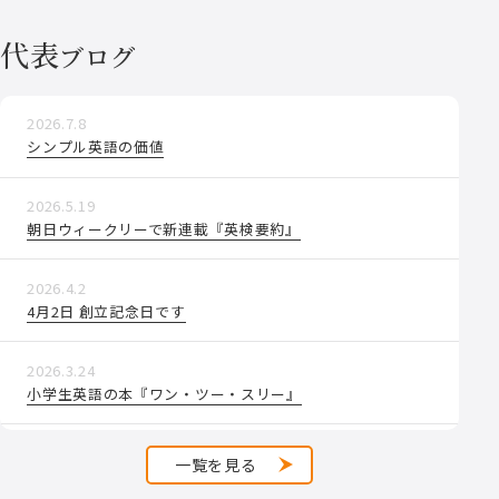
ています。
ご購入済の方は、アプリを開かれると自動で更新が始まり
代表
ブログ
ます。
ぜひお試しください。
2026.7.8
シンプル英語の価値
■
クラリベイト社（
https://clarivate.com/ja/
)
主催の無料
Webセミナー
『論文アブストラクトの書き方～Web of
2026.5.19
Science収録論文の活用～』
が4月23日(木)オンラインで開
朝日ウィークリーで新連載『英検要約』
催されます。弊社代表中山裕木子は、14時より30分ほど英
語論文の講義を担当させていただきます。
後日録画のご提
供もございます。 ご参加をお待ち申し上げます。 こちらよ
2026.4.2
りお申込みをお願いいたします。
x.gd/kT7Ev
4月2日 創立記念日です
2026.3.24
小学生英語の本『ワン・ツー・スリー』
★4月27日(月)新刊のお知らせ★
■【『英検1級 要約・英作文50日マラソン』】
中山 裕木子/横山 カズ共著
2026.2.17
一覧を見る
https://amzn.asia/d/0bWoUviq
AIで価値を生み出すためのマインドセット
■【『英検準1級 要約・英作文50日マラソン』】