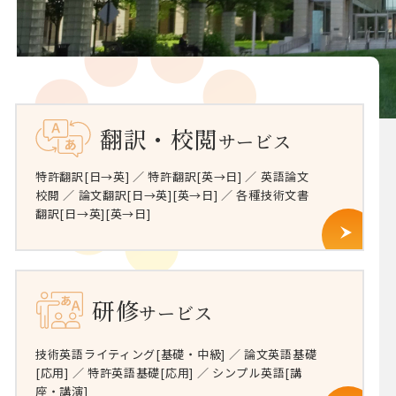
翻訳・校閲
サービス
特許翻訳[日→英] ／ 特許翻訳[英→日] ／ 英語論文
校閲 ／ 論文翻訳[日→英][英→日] ／ 各種技術文書
翻訳[日→英][英→日]
研修
サービス
技術英語ライティング[基礎・中級] ／ 論文英語基礎
[応用] ／ 特許英語基礎[応用] ／ シンプル英語[講
座・講演]