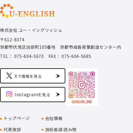
す。
https://uenglishseminar0409.peatix.com
株式会社 ユー・イングリッシュ
★4月9日(木)新刊のお知らせ★
【リズムでつなげば どんどん話せる 英語はワン・ツー・ス
〒612-8374
リー】
京都市伏見区治部町105番地 京都市成長産業創造センター内
英語はワン・ツー・スリーと前から並べて組み立てます。
そんなシンプルな英文の構造を、英語学習のできるだけ早
TEL： 075-604-5670
FAX： 075-604-5685
期に習得できるようにした本。
小学生が思わず使いたくなる例文が満載です。
ネイティブ音声と上手に聞こえるカタカナ語ルビで英語を
X
で情報を見る
すぐに口に出したくなることでしょう。
https://amzn.asia/d/0gdAdGSZ
Instagram
を見る
【インスタグラムアカウント開設のお知らせ】
株式会社ユー・イングリッシュのInstagram（インスタグ
トップページ
会社情報
ラム）の公式アカウントを開設いたしました。
今後はこちらのアカウントでも、情報を発信いたします。
代表挨拶
技術英語 読み物