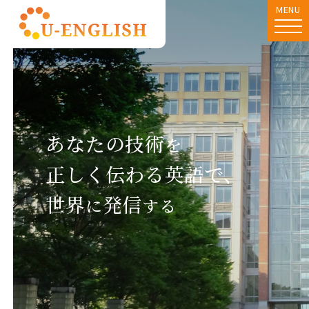
MENU
あなたの技術
を
正しく伝わる英語で、
世界
発信
に
する