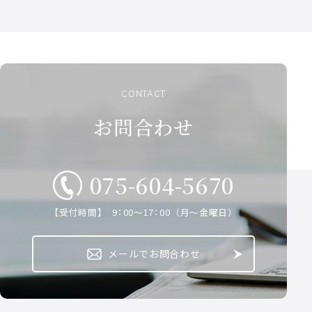
中山 裕木子/横山 カズ共著
https://amzn.asia/d/02zP3FGc
2026.1.22
■【『英検2級 要約・英作文50日マラソン』】
嬉しい 授業での拍手
中山 裕木子/横山 カズ共著
https://amzn.asia/d/00yHIBnQ
CONTACT
お問合わせ
■無料開催！ランチタイムウェビナー『AI時代の米国向け
特許翻訳』
2026年4月9日(木)12時10分～12時50分
担当講師：中山 裕木子（株式会社ユー・イングリッシュ
075-604-5670
代表取締役）
生成AIの活用が進む中、特許翻訳においても
【受付時間】 9：00～17：00 （月～金曜日）
正確性と実務理解がこれまで以上に重要になっています。
本ウェビナーでは、米国向け特許明細書を作成する際の注
意点と
メールでお問合わせ
生成AI活用時に押さえておきたいポイントを実務視点から
解説します。
詳細情報のご確認およびご登録は以下よりお願いいたしま