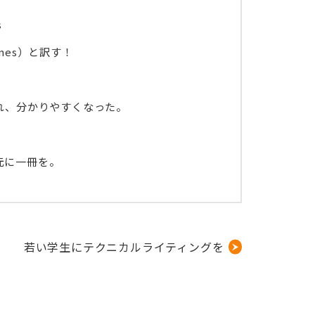
s
l lines）と訳す！
され、分かりやすくなった。
元に一冊を。
若い学生にテクニカルライティングを