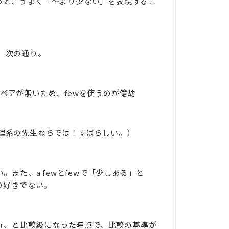
を使うと、うまく「～より少ない」を表現するこ
、次の通り。
表すペアが無いため、fewを使うのが億劫
理系の先生ならでは！すばらしい。）
また、a fewとfewで「少しある」と
り好きでない。
er、と比較級になった時点で、比較の基準が