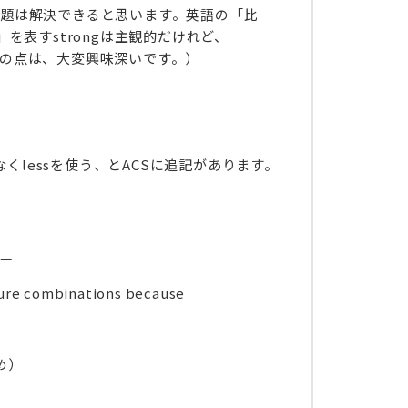
の問題は解決できると思います。英語の「比
表すstrongは主観的だけれど、
。この点は、大変興味深いです。）
くlessを使う、とACSに追記があります。
。
——
sure combinations because
め）