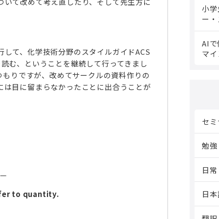
ついて改めて考え直したり、そして先生方に
小学
。
ー・
AI
して、化学技術分野のスタイルガイドACS
マイ
ド）を読む、ということを継続して行ってきまし
読んだつもりですが、改めてサークルの資料作りの
には目に留まらなかったことに出合うことが
セミ
勉強
日常
——
er to quantity.
日本
翻訳