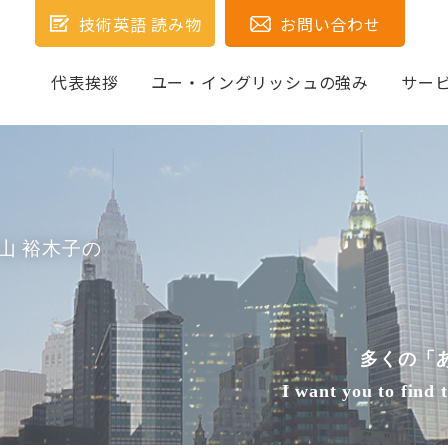
技術英語 読み物
お問い合わせ
代表挨拶
ユー・イングリッシュの強み
サー
山 裕木子の
多くの「
I want you to find 