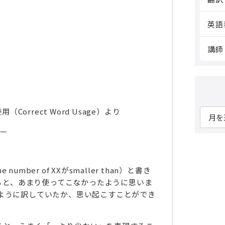
英語
講師
の使用（Correct Word Usage）より
ア
ー
——
カ
イ
ブ
mber of XXがsmaller than）と書き
えると、あまり使ってこなかったように思いま
ように訳していたか、思い起こすことができ