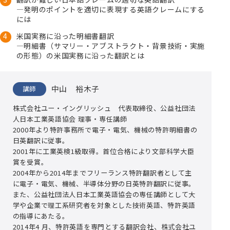
―発明のポイントを適切に表現する英語クレームにする
には
米国実務に沿った明細書翻訳
―明細書（サマリー・アブストラクト・背景技術・実施
の形態）の米国実務に沿った翻訳とは
中山 裕木子
講師
株式会社ユー・イングリッシュ 代表取締役、公益社団法
人日本工業英語協会 理事・専任講師
2000年より特許事務所で電子・電気、機械の特許明細書の
日英翻訳に従事。
2001年に工業英検1級取得。首位合格により文部科学大臣
賞を受賞。
2004年から2014年までフリーランス特許翻訳者として主
に電子・電気、機械、半導体分野の日英特許翻訳に従事。
また、公益社団法人日本工業英語協会の専任講師として大
学や企業で理工系研究者を対象とした技術英語、特許英語
の指導にあたる。
2014年4 月、特許英語を専門とする翻訳会社、株式会社ユ