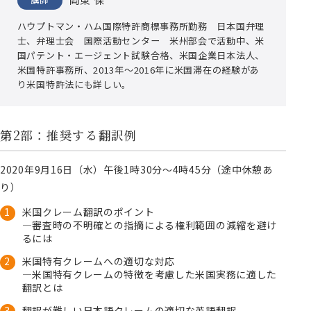
ハウプトマン・ハム国際特許商標事務所
勤務 日本国弁理
士、弁理士会 国際活動センター 米州部会で活動中、米
国パテント・エージェント試験合格、米国企業日本法人、
米国特許事務所、2013年～2016年に米国滞在の経験があ
り米国特許法にも詳しい。
第2部：推奨する翻訳例
2020年9月16日（水）午後1時30分～4時45分（途中休憩あ
り）
米国クレーム翻訳のポイント
―審査時の不明確との指摘による権利範囲の減縮を避け
るには
米国特有クレームへの適切な対応
―米国特有クレームの特徴を考慮した米国実務に適した
翻訳とは
翻訳が難しい日本語クレームの適切な英語翻訳